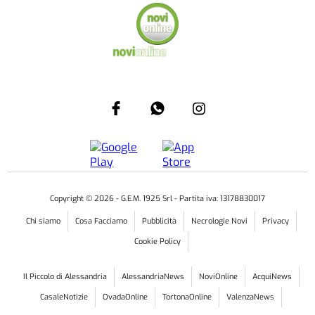
Copyright ©
2026
- G.E.M. 1925 Srl - Partita iva: 13178830017
Chi siamo
Cosa Facciamo
Pubblicità
Necrologie Novi
Privacy
Cookie Policy
Il Piccolo di Alessandria
AlessandriaNews
NoviOnline
AcquiNews
CasaleNotizie
OvadaOnline
TortonaOnline
ValenzaNews