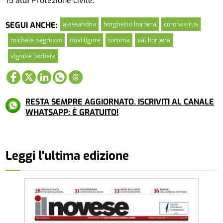
15 alla Protezione civile.
alessandria
borghetto borbera
coronavirus
SEGUI ANCHE:
michele negruzzo
novi ligure
tortona
val borbera
vignole borbera
RESTA SEMPRE AGGIORNATO. ISCRIVITI AL CANALE
WHATSAPP: È GRATUITO!
Leggi l'ultima edizione