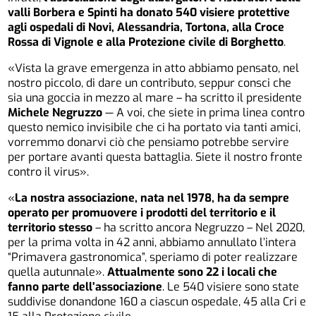
valli Borbera e Spinti ha donato 540 visiere protettive
agli ospedali di Novi, Alessandria, Tortona, alla Croce
Rossa di Vignole e alla Protezione civile di Borghetto
.
«Vista la grave emergenza in atto abbiamo pensato, nel
nostro piccolo, di dare un contributo, seppur consci che
sia una goccia in mezzo al mare – ha scritto il presidente
Michele Negruzzo
— A voi, che siete in prima linea contro
questo nemico invisibile che ci ha portato via tanti amici,
vorremmo donarvi ciò che pensiamo potrebbe servire
per portare avanti questa battaglia. Siete il nostro fronte
contro il virus».
«
La nostra associazione, nata nel 1978, ha da sempre
operato per promuovere i prodotti del territorio e il
territorio stesso
– ha scritto ancora Negruzzo – Nel 2020,
per la prima volta in 42 anni, abbiamo annullato l’intera
“Primavera gastronomica”, speriamo di poter realizzare
quella autunnale».
Attualmente sono 22 i locali che
fanno parte dell’associazione
. Le 540 visiere sono state
suddivise donandone 160 a ciascun ospedale, 45 alla Cri e