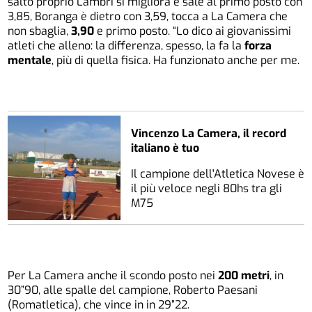
salto proprio Lambri si migliora e sale al primo posto con
3,85, Boranga è dietro con 3,59, tocca a La Camera che
non sbaglia,
3,90
e primo posto. “Lo dico ai giovanissimi
atleti che alleno: la differenza, spesso, la fa la
forza
mentale
, più di quella fisica. Ha funzionato anche per me.
Vincenzo La Camera, il record
italiano è tuo
Il campione dell'Atletica Novese è
il più veloce negli 80hs tra gli
M75
Per La Camera anche il scondo posto nei
200 metri
, in
30”90, alle spalle del campione, Roberto Paesani
(Romatletica), che vince in in 29”22.