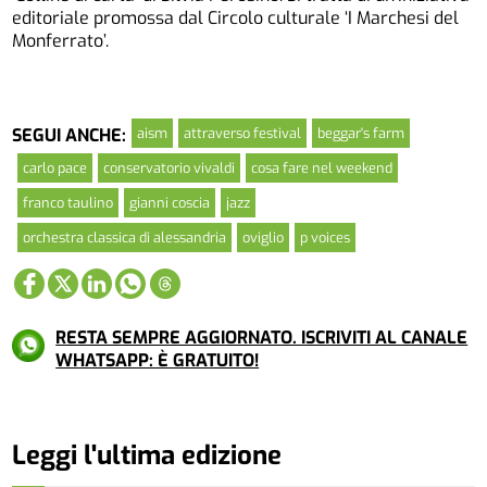
editoriale promossa dal Circolo culturale ‘I Marchesi del
Monferrato’.
aism
attraverso festival
beggar's farm
SEGUI ANCHE:
carlo pace
conservatorio vivaldi
cosa fare nel weekend
franco taulino
gianni coscia
jazz
orchestra classica di alessandria
oviglio
p voices
RESTA SEMPRE AGGIORNATO. ISCRIVITI AL CANALE
WHATSAPP: È GRATUITO!
Leggi l'ultima edizione