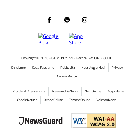
Copyright ©
2026
- G.E.M. 1925 Srl - Partita iva: 13178830017
Chi siamo
Cosa Facciamo
Pubblicità
Necrologie Novi
Privacy
Cookie Policy
Il Piccolo di Alessandria
AlessandriaNews
NoviOnline
AcquiNews
CasaleNotizie
OvadaOnline
TortonaOnline
ValenzaNews