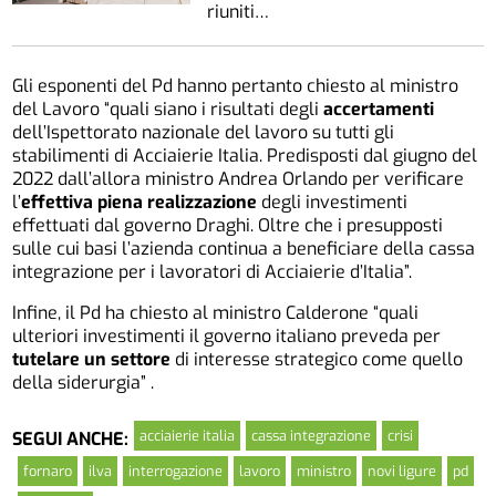
riuniti…
Gli esponenti del Pd hanno pertanto chiesto al ministro
del Lavoro “quali siano i risultati degli
accertamenti
dell’Ispettorato nazionale del lavoro su tutti gli
stabilimenti di Acciaierie Italia. Predisposti dal giugno del
2022 dall’allora ministro Andrea Orlando per verificare
l’
effettiva piena realizzazione
degli investimenti
effettuati dal governo Draghi. Oltre che i presupposti
sulle cui basi l’azienda continua a beneficiare della cassa
integrazione per i lavoratori di Acciaierie d’Italia”.
Infine, il Pd ha chiesto al ministro Calderone “quali
ulteriori investimenti il governo italiano preveda per
tutelare un settore
di interesse strategico come quello
della siderurgia” .
acciaierie italia
cassa integrazione
crisi
SEGUI ANCHE:
fornaro
ilva
interrogazione
lavoro
ministro
novi ligure
pd