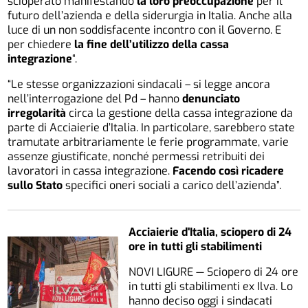
scioperato manifestando
la loro preoccupazione
per il
futuro dell’azienda e della siderurgia in Italia. Anche alla
luce di un non soddisfacente incontro con il Governo. E
per chiedere
la fine dell’utilizzo della cassa
integrazione
“.
“Le stesse organizzazioni sindacali – si legge ancora
nell’interrogazione del Pd – hanno
denunciato
irregolarità
circa la gestione della cassa integrazione da
parte di Acciaierie d’Italia. In particolare, sarebbero state
tramutate arbitrariamente le ferie programmate, varie
assenze giustificate, nonché permessi retribuiti dei
lavoratori in cassa integrazione.
Facendo così ricadere
sullo Stato
specifici oneri sociali a carico dell’azienda”.
Acciaierie d'Italia, sciopero di 24
ore in tutti gli stabilimenti
NOVI LIGURE — Sciopero di 24 ore
in tutti gli stabilimenti ex Ilva. Lo
hanno deciso oggi i sindacati