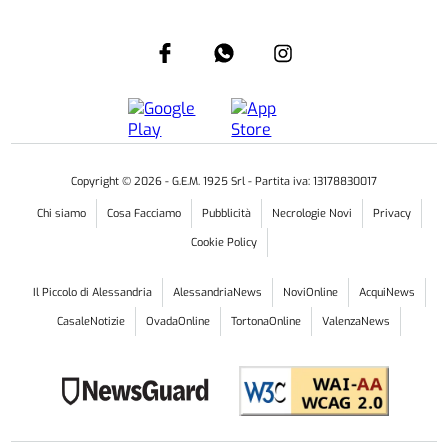
Copyright ©
2026
- G.E.M. 1925 Srl - Partita iva: 13178830017
Chi siamo
Cosa Facciamo
Pubblicità
Necrologie Novi
Privacy
Cookie Policy
Il Piccolo di Alessandria
AlessandriaNews
NoviOnline
AcquiNews
CasaleNotizie
OvadaOnline
TortonaOnline
ValenzaNews