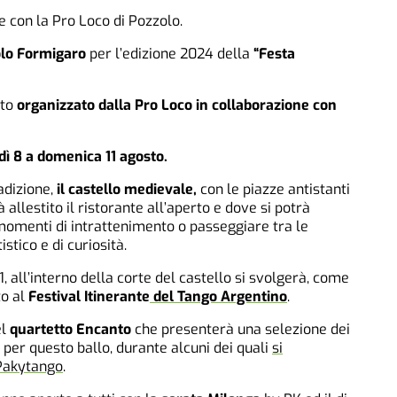
con la Pro Loco di Pozzolo.
lo Formigaro
per l’edizione 2024 della
“Festa
nto
organizzato dalla Pro Loco in collaborazione con
dì 8 a domenica 11 agosto.
radizione,
il castello medievale,
con le piazze antistanti
à allestito il ristorante all’aperto e dove si potrà
momenti di intrattenimento o passeggiare tra le
stico e di curiosità.
1, all’interno della corte del castello si svolgerà, come
to al
Festival Itinerante
del Tango Argentino
.
el
quartetto Encanto
che presenterà una selezione dei
 per questo ballo, durante alcuni dei quali
si
Pakytango
.