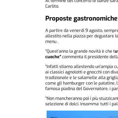
Al termine del concerto le danze sara
Carlito.
Proposte gastronomiche
A partire da venerdì 9 agosto, sempre
allestito nella piazza per degustare l
menu .
“Quest’anno la grande novità è che t
u
cuoche”
commenta il presidente dell
“Infatti stiamo allestendo un’ampia cuc
ai classici agnolotti e gnocchi con div
tradizionale e le salamelle alla grigli
come gli hamburger con le patatine, le
famosa piadina del Governatore, i pani
“Non mancheranno poi i più stuzzicant
selezione di dolci. Insomma: tutti i pal