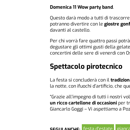
Domenica 11 Wow party band
.
Questo darà modo a tutti di trascorre
potranno divertire con le
giostre gonf
davanti al castello.
Per chi vorrà fare quattro passi potrà 
degustare gli ottimi gusti della gela
concertini delle sere di venerdì con 
Spettacolo pirotecnico
La festa si concluderà con il
tradizio
la notte, con ifuochi d’artificio, che 
“Grazie all’impegno di tutti i nostri v
un ricco cartellone di occasioni
per tr
Giancarlo Goggi – Vi aspettiamo a Poz
festa d'estate
gianc
SEGUI ANCHE: