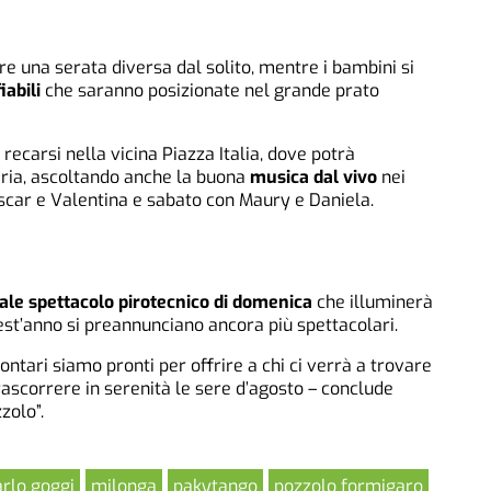
re una serata diversa dal solito, mentre i bambini si
iabili
che saranno posizionate nel grande prato
recarsi nella vicina Piazza Italia, dove potrà
teria, ascoltando anche la buona
musica dal vivo
nei
Oscar e Valentina e sabato con Maury e Daniela.
nale spettacolo pirotecnico di domenica
che illuminerà
quest’anno si preannunciano ancora più spettacolari.
olontari siamo pronti per offrire a chi ci verrà a trovare
ascorrere in serenità le sere d’agosto – conclude
zolo”.
arlo goggi
milonga
pakytango
pozzolo formigaro