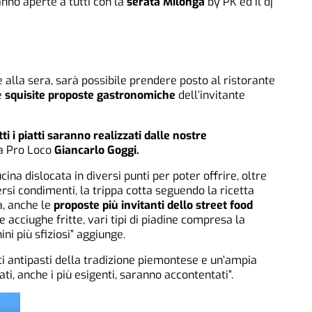
nno aperte a tutti con la
serata Milonga
by PK ed il dj
 alla sera, sarà possibile prendere posto al ristorante
e
squisite proposte gastronomiche
dell’invitante
tti i piatti saranno realizzati dalle nostre
a Pro Loco
Giancarlo Goggi.
ina dislocata in diversi punti per poter offrire, oltre
ersi condimenti, la trippa cotta seguendo la ricetta
a, anche le
proposte più invitanti dello street food
 acciughe fritte, vari tipi di piadine compresa la
ni più sfiziosi” aggiunge.
i antipasti della tradizione piemontese e un’ampia
ati, anche i più esigenti, saranno accontentati”.