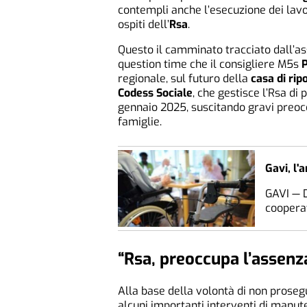
contempli anche l’esecuzione dei lavo
ospiti dell’
Rsa
.
Questo il camminato tracciato dall’as
question time che il consigliere M5s
P
regionale, sul futuro della
casa di rip
Codess Sociale
, che gestisce l’Rsa di 
gennaio 2025, suscitando gravi preoccu
famiglie.
Gavi, l'
GAVI — D
cooperat
“Rsa, preoccupa l’assenza
Alla base della volontà di non proseg
alcuni importanti interventi di manute