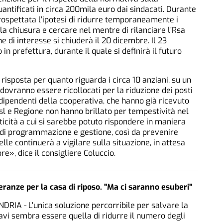
antificati in circa 200mila euro dai sindacati. Durante
prospettata l’ipotesi di ridurre temporaneamente i
 la chiusura e cercare nel mentre di rilanciare l’Rsa
 di interesse si chiuderà il 20 dicembre. Il 23
n prefettura, durante il quale si definirà il futuro
isposta per quanto riguarda i circa 10 anziani, su un
 dovranno essere ricollocati per la riduzione dei posti
i dipendenti della cooperativa, che hanno già ricevuto
Asl e Regione non hanno brillato per tempestività nel
criticità a cui si sarebbe potuto rispondere in maniera
di programmazione e gestione, così da prevenire
le continuerà a vigilare sulla situazione, in attesa
e», dice il consigliere Coluccio.
eranze per la casa di riposo. "Ma ci saranno esuberi"
RIA - L'unica soluzione percorribile per salvare la
avi sembra essere quella di ridurre il numero degli