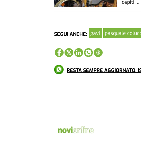
ospiti,…
gavi
pasquale coluc
SEGUI ANCHE:
RESTA SEMPRE AGGIORNATO. IS