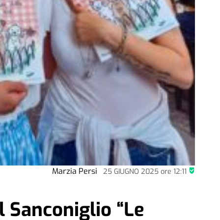
Marzia Persi
25 GIUGNO 2025
ore
12:11
l Sanconiglio “Le