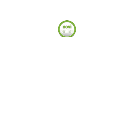
Copyright ©
2026
- G.E.M. 1925 Srl - Partita iva: 13178830017
i siamo
Cosa Facciamo
Pubblicità
Necrologie Novi
Privacy
Cookie Pol
lessandriaNews
NoviOnline
AcquiNews
CasaleNotizie
OvadaOnline
T