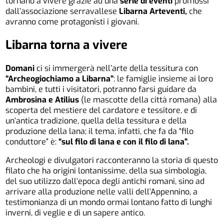
tornano a vivere grazie ad una
serie di eventi
promossi
dall’associazione serravallese
Libarna Arteventi,
che
avranno come protagonisti i giovani.
Libarna torna a vivere
Domani
ci si immergerà nell’arte della tessitura con
“Archeogiochiamo a Libarna”
: le famiglie insieme ai loro
bambini, e tutti i visitatori, potranno farsi guidare da
Ambrosina e Atilius
(le mascotte della città romana) alla
scoperta del mestiere del cardatore e tessitore, e di
un’antica tradizione, quella della tessitura e della
produzione della lana; il tema, infatti, che fa da “filo
conduttore” è:
“sul filo di lana e con il filo di lana”.
Archeologi e divulgatori racconteranno la storia di questo
filato che ha origini lontanissime, della sua simbologia,
del suo utilizzo dall’epoca degli antichi romani, sino ad
arrivare alla produzione nelle valli dell’Appennino, a
testimonianza di un mondo ormai lontano fatto di lunghi
inverni, di veglie e di un sapere antico.