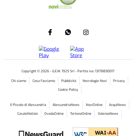
Copyright ©
2026
- G.E.M. 1925 Srl - Partita iva: 13178830017
Chi siamo
Cosa Facciamo
Pubblicità
Necrologie Novi
Privacy
Cookie Policy
Il Piccolo di Alessandria
AlessandriaNews
NoviOnline
AcquiNews
CasaleNotizie
OvadaOnline
TortonaOnline
ValenzaNews