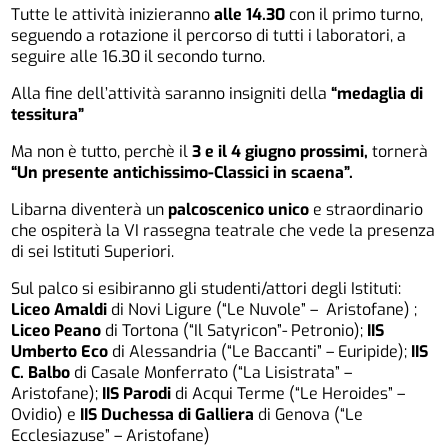
Tutte le attività inizieranno
alle 14.30
con il primo turno,
seguendo a rotazione il percorso di tutti i laboratori, a
seguire alle 16.30 il secondo turno.
Alla fine dell’attività saranno insigniti della
“medaglia di
tessitura”
Ma non è tutto, perchè il
3 e il 4 giugno prossimi,
tornerà
“Un presente antichissimo-Classici in scaena”.
Libarna diventerà un
palcoscenico unico
e straordinario
che ospiterà la VI rassegna teatrale che vede la presenza
di sei Istituti Superiori.
Sul palco si esibiranno gli studenti/attori degli Istituti:
Liceo Amaldi
di Novi Ligure (“Le Nuvole” – Aristofane) ;
Liceo Peano
di Tortona (“Il Satyricon”- Petronio);
IIS
Umberto Eco
di Alessandria (“Le Baccanti” – Euripide);
IIS
C. Balbo
di Casale Monferrato (“La Lisistrata” –
Aristofane);
IIS Parodi
di Acqui Terme (“Le Heroides” –
Ovidio) e
IIS Duchessa di Galliera
di Genova (“Le
Ecclesiazuse” – Aristofane)