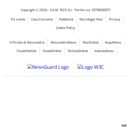
Copyright ©
2026
- G.E.M. 1925 Srl - Partita iva: 13178830017
Chi siamo
Cosa Facciamo
Pubblicità
Necrologie Novi
Privacy
Cookie Policy
Il Piccolo di Alessandria
AlessandriaNews
NoviOnline
AcquiNews
CasaleNotizie
OvadaOnline
TortonaOnline
ValenzaNews