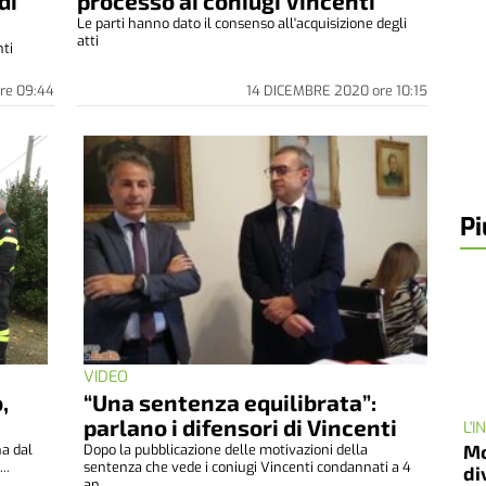
di
processo ai coniugi Vincenti
Le parti hanno dato il consenso all'acquisizione degli
atti
nti
.
re
09:44
14 DICEMBRE 2020
ore
10:15
Pi
VIDEO
,
“Una sentenza equilibrata”:
parlano i difensori di Vincenti
L'
Mo
na dal
Dopo la pubblicazione delle motivazioni della
..
sentenza che vede i coniugi Vincenti condannati a 4
di
an...