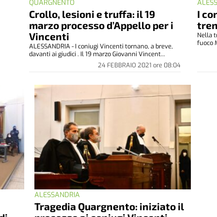
QUARGNENTO
ALES
Crollo, lesioni e truffa: il 19
I co
marzo processo d’Appello per i
tren
Vincenti
Nella t
fuoco 
ALESSANDRIA - I coniugi Vincenti tornano, a breve,
davanti ai giudici . Il 19 marzo Giovanni Vincent...
24 FEBBRAIO 2021
ore
08:04
ALESSANDRIA
Tragedia Quargnento: iniziato il