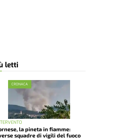
ù letti
CRONACA
INTERVENTO
rnese, la pineta in fiamme:
verse squadre di vigili del fuoco