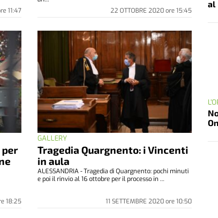
al
ore
11:47
22 OTTOBRE 2020
ore
15:45
L'
No
On
GALLERY
 per
Tragedia Quargnento: i Vincenti
ine
in aula
ALESSANDRIA - Tragedia di Quargnento: pochi minuti
e poi il rinvio al 16 ottobre per il processo in ...
a
re
18:25
11 SETTEMBRE 2020
ore
10:50