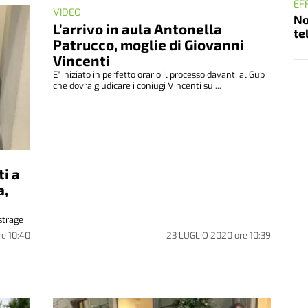
EF
VIDEO
No
L’arrivo in aula Antonella
te
Patrucco, moglie di Giovanni
Vincenti
E' iniziato in perfetto orario il processo davanti al Gup
che dovrà giudicare i coniugi Vincenti su ...
ti a
a,
strage
re
10:40
23 LUGLIO 2020
ore
10:39