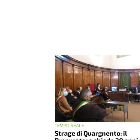
TEMPO REALE
Strage di Quargnento: il