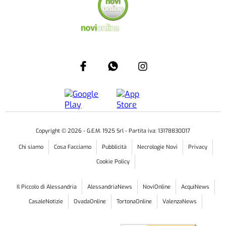
Copyright ©
2026
- G.E.M. 1925 Srl - Partita iva: 13178830017
Chi siamo
Cosa Facciamo
Pubblicità
Necrologie Novi
Privacy
Cookie Policy
Il Piccolo di Alessandria
AlessandriaNews
NoviOnline
AcquiNews
CasaleNotizie
OvadaOnline
TortonaOnline
ValenzaNews