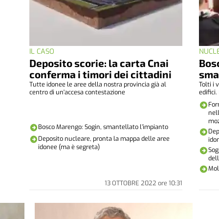
IL CASO
NUCL
Deposito scorie: la carta Cnai
Bos
conferma i timori dei cittadini
sman
Tutte idonee le aree della nostra provincia già al
Tolti i 
centro di un'accesa contestazione
edifici.
For
nel
moz
Bosco Marengo: Sogin, smantellato l’impianto
Dep
Deposito nucleare, pronta la mappa delle aree
ido
idonee (ma è segreta)
Sog
del
Mol
13 OTTOBRE 2022
ore
10:31