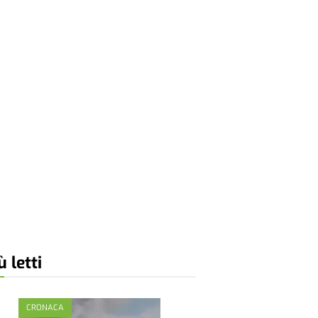
ù letti
CRONACA