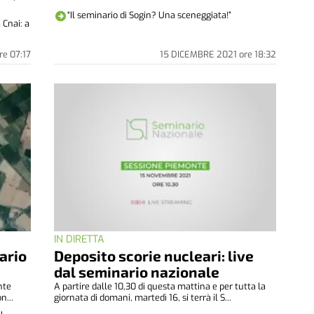
“Il seminario di Sogin? Una sceneggiata!”
 Cnai: a
re
07:17
15 DICEMBRE 2021
ore
18:32
IN DIRETTA
ario
Deposito scorie nucleari: live
dal seminario nazionale
nte
A partire dalle 10,30 di questa mattina e per tutta la
n...
giornata di domani, martedì 16, si terrà il S...