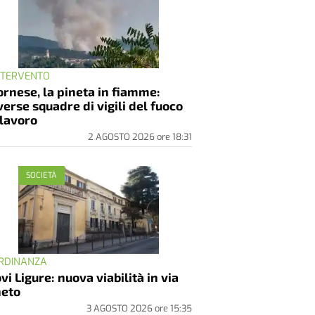
INTERVENTO
rnese, la pineta in fiamme:
verse squadre di vigili del fuoco
 lavoro
2 AGOSTO 2026
ore
18:31
SOCIETÀ
ORDINANZA
vi Ligure: nuova viabilità in via
eto
3 AGOSTO 2026
ore
15:35