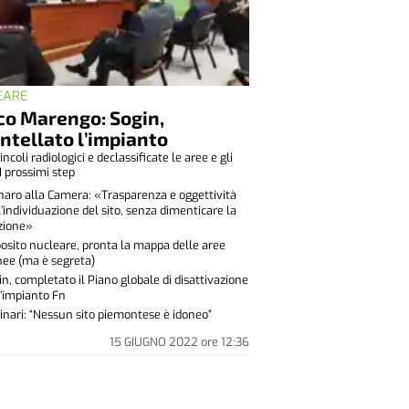
EARE
co Marengo: Sogin,
tellato l’impianto
vincoli radiologici e declassificate le aree e gli
 I prossimi step
naro alla Camera: «Trasparenza e oggettività
l’individuazione del sito, senza dimenticare la
ione»
osito nucleare, pronta la mappa delle aree
nee (ma è segreta)
in, completato il Piano globale di disattivazione
l’impianto Fn
inari: “Nessun sito piemontese è idoneo”
15 GIUGNO 2022
ore
12:36