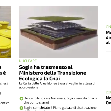
L'
Mo
di
al
NUCLEARE
a
Sogin ha trasmesso al
a è
Ministero della Transizione
Ecologica la Cnai
icherà
La Carta delle Aree Idonee è ora al vaglio, in attesa di
approvazione
L'
l
No
Deposito Nucleare Nazionale, Sogin verso la Cnai: a
On
che punto siamo?
mentica
Sogin, completato il Piano globale di disattivazione