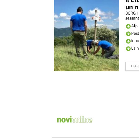
un n
BORGHET
sessant
Alpi
Pest
Inau
La 
LEGG