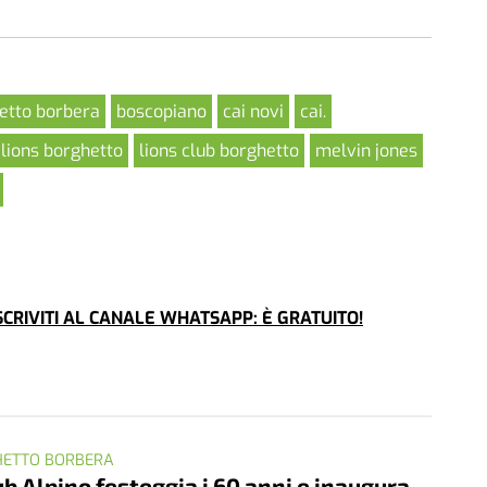
etto borbera
boscopiano
cai novi
cai.
lions borghetto
lions club borghetto
melvin jones
CRIVITI AL CANALE WHATSAPP: È GRATUITO!
HETTO BORBERA
lub Alpino festeggia i 60 anni e inaugura