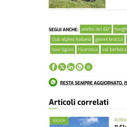
anello del 60°
borgh
SEGUI ANCHE:
club alpino italiano
gianni brocca
novi ligure
rivarossa
val borbera
RESTA SEMPRE AGGIORNATO. IS
Articoli correlati
BORG
SOCIETÀ
Il C