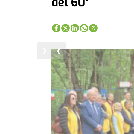
del 60°
❯
❮