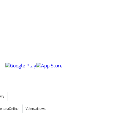
icy
ortonaOnline
ValenzaNews