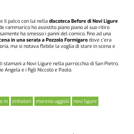
e il palco con lui nella
discoteca Before di Novi Ligure
de rammarico ho assistito piano piano al suo ritiro
osamente ha smesso i panni del comico, fino ad una
 scena in una serata a Pozzolo Formigaro
dove c’era
ia, ma si notava flebile la voglia di stare in scena e
ati stamani a Novi Ligure nella parrocchia di San Pietro.
Angela e i figli Niccolò e Paolo.
e in
imitatori
moreno uggioli
novi ligure