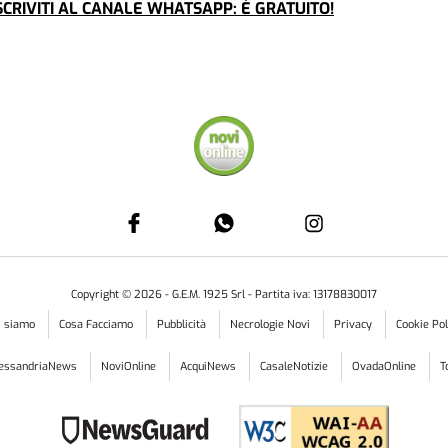
CRIVITI AL CANALE WHATSAPP: È GRATUITO!
Copyright ©
2026
- G.E.M. 1925 Srl - Partita iva: 13178830017
i siamo
Cosa Facciamo
Pubblicità
Necrologie Novi
Privacy
Cookie Pol
lessandriaNews
NoviOnline
AcquiNews
CasaleNotizie
OvadaOnline
T