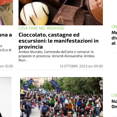
L'
COSA FARE NEL WEEKEND
Mo
nna a
Cioccolato, castagne ed
di
escursioni: le manifestazioni in
al
provincia
to
o Eco di
Ambos Mundos, Commedia dell'arte e romanzi: le
proposte in provincia. Venerdì Alessandria: Ambos
Mun...
ore
10:00
13 OTTOBRE 2023
ore
09:00
L'
No
On