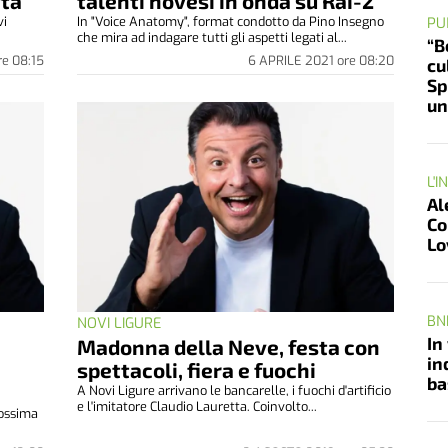
ttà
talenti novesi in onda su Rai-2
vi
In "Voice Anatomy", format condotto da Pino Insegno
PU
che mira ad indagare tutti gli aspetti legati al...
“B
re
08:15
6 APRILE 2021
ore
08:20
cu
Sp
un
L'I
Al
Co
Lo
BN
NOVI LIGURE
In
Madonna della Neve, festa con
in
spettacoli, fiera e fuochi
ba
A Novi Ligure arrivano le bancarelle, i fuochi d'artificio
e l'imitatore Claudio Lauretta. Coinvolto...
rossima