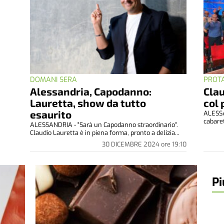
DOMANI SERA
PROT
Alessandria, Capodanno:
Cla
Lauretta, show da tutto
col 
esaurito
ALESSA
cabaret
ALESSANDRIA - "Sarà un Capodanno straordinario".
Claudio Lauretta è in piena forma, pronto a delizia...
30 DICEMBRE 2024
ore
19:10
Pi