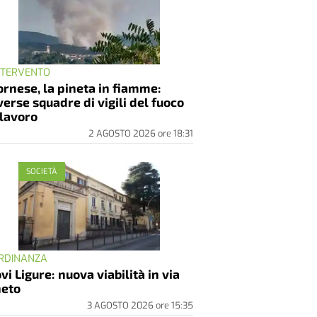
INTERVENTO
rnese, la pineta in fiamme:
verse squadre di vigili del fuoco
 lavoro
2 AGOSTO 2026
ore
18:31
SOCIETÀ
ORDINANZA
vi Ligure: nuova viabilità in via
eto
3 AGOSTO 2026
ore
15:35