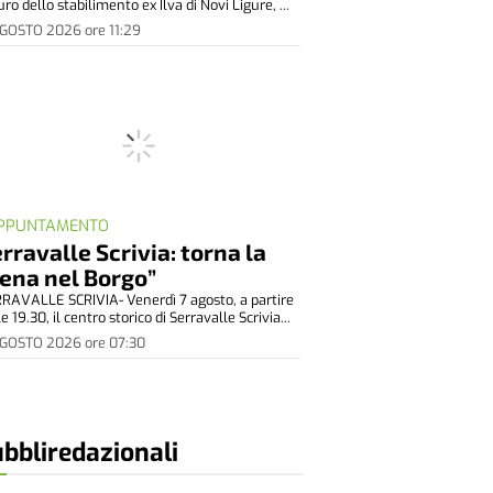
uro dello stabilimento ex Ilva di Novi Ligure, ...
AGOSTO 2026
ore
11:29
APPUNTAMENTO
rravalle Scrivia: torna la
ena nel Borgo”
RAVALLE SCRIVIA- Venerdì 7 agosto, a partire
le 19.30, il centro storico di Serravalle Scrivia...
AGOSTO 2026
ore
07:30
bbliredazionali