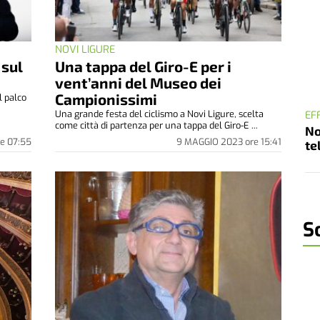
NOVI LIGURE
 sul
Una tappa del Giro-E per i
vent’anni del Museo dei
Campionissimi
l palco
.
Una grande festa del ciclismo a Novi Ligure, scelta
EF
come città di partenza per una tappa del Giro-E ...
No
re
07:55
9 MAGGIO 2023
ore
15:41
te
S