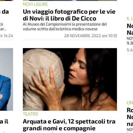
NOVI LIGURE
a da
Un viaggio fotografico per le vie
a
di Novi: il libro di De Cicco
IL
No
tà
Al Museo dei Campionissimi la presentazione del
r...
volume scritto dall'eclettico medico novese
N
re
14:24
28 NOVEMBRE 2022
ore
10:10
NOV
9.3
5 
L'
Rc
TEATRO
No
a il
Arquata e Gavi, 12 spettacoli tra
n
grandi nomi e compagnie
NOV