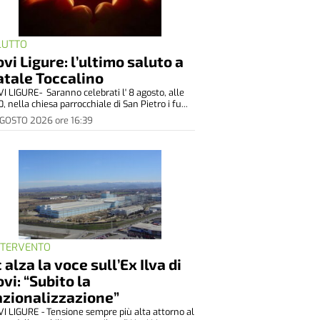
 LUTTO
vi Ligure: l’ultimo saluto a
atale Toccalino
I LIGURE- Saranno celebrati l' 8 agosto, alle
0, nella chiesa parrocchiale di San Pietro i fu...
AGOSTO 2026
ore
16:39
INTERVENTO
 alza la voce sull’Ex Ilva di
vi: “Subito la
azionalizzazione”
I LIGURE - Tensione sempre più alta attorno al