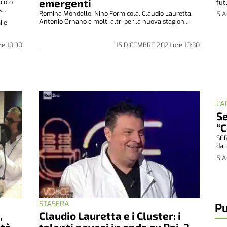
emergenti
acolo
fut
...
Romina Mondello, Nino Formicola, Claudio Lauretta,
5 
Antonio Ornano e molti altri per la nuova stagion...
i e
re
10:30
15 DICEMBRE 2021
ore
10:30
L'
Se
“C
SER
dal
5 
STASERA
Pu
,
Claudio Lauretta e i Cluster: i