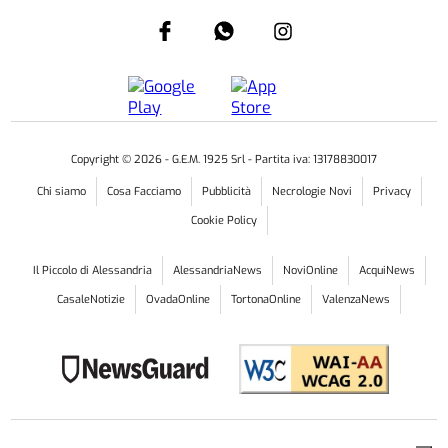
Copyright ©
2026
- G.E.M. 1925 Srl - Partita iva: 13178830017
Chi siamo
Cosa Facciamo
Pubblicità
Necrologie Novi
Privacy
Cookie Policy
Il Piccolo di Alessandria
AlessandriaNews
NoviOnline
AcquiNews
CasaleNotizie
OvadaOnline
TortonaOnline
ValenzaNews